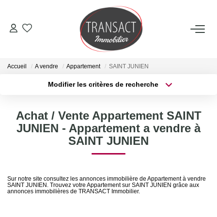
ACCUEIL
Accueil
A vendre
Appartement
SAINT JUNIEN
ACHETER
Modifier les critères de recherche
Type de transaction
Localisation
Acheter
Localisation
LOUER
Achat / Vente Appartement SAINT
Type de bien
Sélectionnez...
Surface min
JUNIEN - Appartement a vendre à
ESTIMER
SAINT JUNIEN
Plus de critères
Budget max
NOTRE AGENCE
Créer une alerte
Sur notre site consultez les annonces immobilière de Appartement à vendre
SAINT JUNIEN. Trouvez votre Appartement sur SAINT JUNIEN grâce aux
Qui Sommes-Nous
annonces immobilières de TRANSACT Immobilier.
Nos Actualités