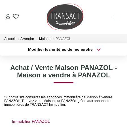
ACCUEIL
Accueil
A vendre
Maison
PANAZOL
ACHETER
Modifier les critères de recherche
Type de transaction
Localisation
Acheter
Localisation
LOUER
Achat / Vente Maison PANAZOL -
Type de bien
Sélectionnez...
Surface min
Maison a vendre à PANAZOL
ESTIMER
Plus de critères
Budget max
NOTRE AGENCE
Sur notre site consultez les annonces immobilière de Maison à vendre
PANAZOL. Trouvez votre Maison sur PANAZOL grâce aux annonces
Créer une alerte
immobilières de TRANSACT Immobilier.
Qui Sommes-Nous
Nos Actualités
Immobilier PANAZOL