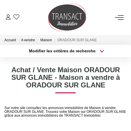
ACCUEIL
Accueil
A vendre
Maison
ORADOUR SUR GLANE
ACHETER
Modifier les critères de recherche
Type de transaction
Localisation
Acheter
Localisation
LOUER
Achat / Vente Maison ORADOUR
Type de bien
Sélectionnez...
Surface min
SUR GLANE - Maison a vendre à
ESTIMER
ORADOUR SUR GLANE
Plus de critères
Budget max
NOTRE AGENCE
Créer une alerte
Sur notre site consultez les annonces immobilière de Maison à vendre
ORADOUR SUR GLANE. Trouvez votre Maison sur ORADOUR SUR GLANE
Qui Sommes-Nous
grâce aux annonces immobilières de TRANSACT Immobilier.
Nos Actualités