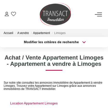
ACCUEIL
Accueil
A vendre
Appartement
Limoges
ACHETER
Modifier les critères de recherche
Type de transaction
Localisation
Acheter
Localisation
LOUER
Achat / Vente Appartement Limoges
Type de bien
Sélectionnez...
Surface min
- Appartement a vendre à Limoges
ESTIMER
Plus de critères
Budget max
NOTRE AGENCE
Sur notre site consultez les annonces immobilière de Appartement à vendre
Limoges. Trouvez votre Appartement sur Limoges grâce aux annonces
Créer une alerte
immobilières de TRANSACT Immobilier.
Qui Sommes-Nous
Nos Actualités
Location Appartement Limoges