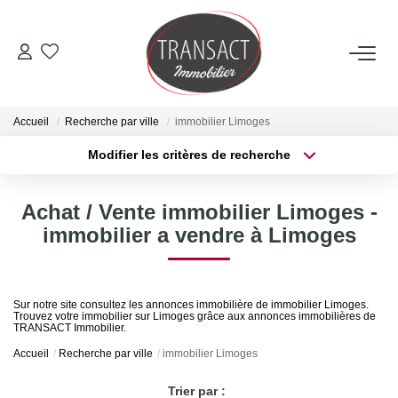
ACCUEIL
Accueil
Recherche par ville
immobilier Limoges
ACHETER
Modifier les critères de recherche
Type de transaction
Localisation
Acheter
Localisation
LOUER
Achat / Vente immobilier Limoges -
Type de bien
Sélectionnez...
Surface min
immobilier a vendre à Limoges
ESTIMER
Plus de critères
Budget max
NOTRE AGENCE
Sur notre site consultez les annonces immobilière de immobilier Limoges.
Trouvez votre immobilier sur Limoges grâce aux annonces immobilières de
Créer une alerte
TRANSACT Immobilier.
Qui Sommes-Nous
Accueil
Recherche par ville
immobilier Limoges
Nos Actualités
Trier par :