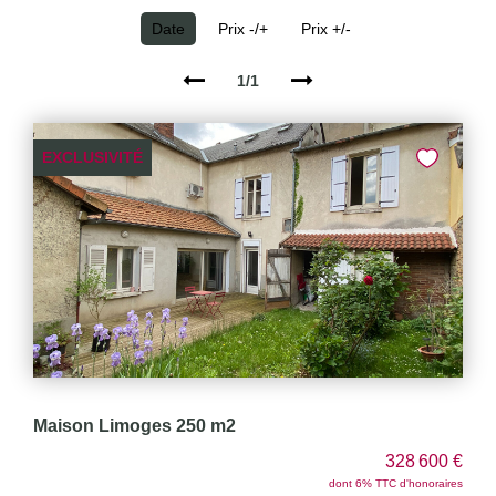
Date
Prix -/+
Prix +/-
CONTACT
1/1
EXCLUSIVITÉ
Maison Limoges 250 m2
328 600 €
dont 6% TTC d'honoraires