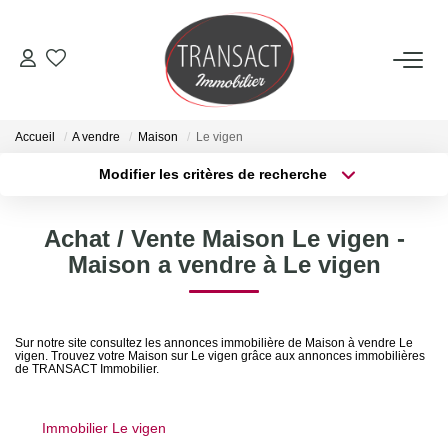
ACCUEIL
Accueil
A vendre
Maison
Le vigen
ACHETER
Modifier les critères de recherche
Type de transaction
Localisation
Acheter
Localisation
LOUER
Achat / Vente Maison Le vigen -
Type de bien
Sélectionnez...
Surface min
Maison a vendre à Le vigen
ESTIMER
Plus de critères
Budget max
NOTRE AGENCE
Sur notre site consultez les annonces immobilière de Maison à vendre Le
vigen. Trouvez votre Maison sur Le vigen grâce aux annonces immobilières
Créer une alerte
de TRANSACT Immobilier.
Qui Sommes-Nous
Nos Actualités
Immobilier Le vigen