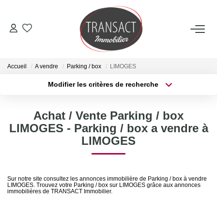
ACCUEIL
Accueil
A vendre
Parking / box
LIMOGES
ACHETER
Modifier les critères de recherche
Type de transaction
Localisation
Acheter
Localisation
LOUER
Achat / Vente Parking / box
Type de bien
Sélectionnez...
Surface min
LIMOGES - Parking / box a vendre à
ESTIMER
LIMOGES
Plus de critères
Budget max
NOTRE AGENCE
Créer une alerte
Sur notre site consultez les annonces immobilière de Parking / box à vendre
LIMOGES. Trouvez votre Parking / box sur LIMOGES grâce aux annonces
Qui Sommes-Nous
immobilières de TRANSACT Immobilier.
Nos Actualités