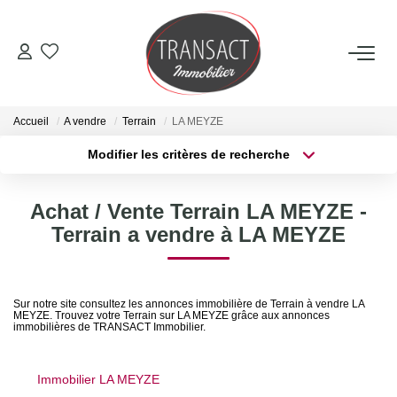
ACCUEIL
Accueil
A vendre
Terrain
LA MEYZE
ACHETER
Modifier les critères de recherche
Type de transaction
Localisation
Acheter
Localisation
LOUER
Achat / Vente Terrain LA MEYZE -
Type de bien
Sélectionnez...
Surface min
Terrain a vendre à LA MEYZE
ESTIMER
Plus de critères
Budget max
NOTRE AGENCE
Sur notre site consultez les annonces immobilière de Terrain à vendre LA
MEYZE. Trouvez votre Terrain sur LA MEYZE grâce aux annonces
Créer une alerte
immobilières de TRANSACT Immobilier.
Qui Sommes-Nous
Nos Actualités
Immobilier LA MEYZE