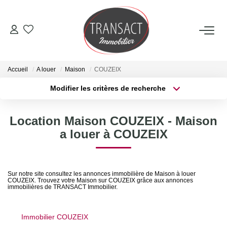
ACCUEIL
Accueil
A louer
Maison
COUZEIX
ACHETER
Modifier les critères de recherche
Type de transaction
Localisation
Acheter
Localisation
LOUER
Location Maison COUZEIX - Maison
Type de bien
Sélectionnez...
Surface min
a louer à COUZEIX
ESTIMER
Plus de critères
Budget max
NOTRE AGENCE
Sur notre site consultez les annonces immobilière de Maison à louer
COUZEIX. Trouvez votre Maison sur COUZEIX grâce aux annonces
Créer une alerte
immobilières de TRANSACT Immobilier.
Qui Sommes-Nous
Nos Actualités
Immobilier COUZEIX