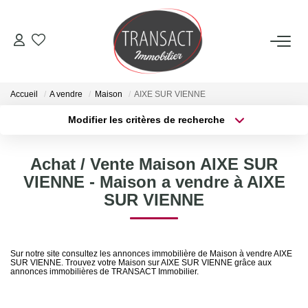
ACCUEIL
Accueil
A vendre
Maison
AIXE SUR VIENNE
ACHETER
Modifier les critères de recherche
Type de transaction
Localisation
Acheter
Localisation
LOUER
Achat / Vente Maison AIXE SUR
Type de bien
Sélectionnez...
Surface min
VIENNE - Maison a vendre à AIXE
ESTIMER
SUR VIENNE
Plus de critères
Budget max
NOTRE AGENCE
Créer une alerte
Sur notre site consultez les annonces immobilière de Maison à vendre AIXE
SUR VIENNE. Trouvez votre Maison sur AIXE SUR VIENNE grâce aux
Qui Sommes-Nous
annonces immobilières de TRANSACT Immobilier.
Nos Actualités