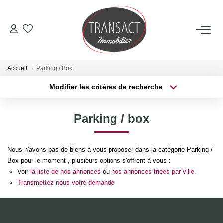
ACCUEIL
Accueil
Parking / Box
ACHETER
Modifier les critères de recherche
Type de transaction
Localisation
Acheter
Localisation
LOUER
Parking / box
Type de bien
Sélectionnez...
Surface min
ESTIMER
Nous n'avons pas de biens à vous proposer dans la catégorie Parking /
Plus de critères
Budget max
Box pour le moment , plusieurs options s'offrent à vous :
NOTRE AGENCE
Voir
la liste de nos annonces
ou
nos annonces triées par ville.
Créer une alerte
Transmettez-nous votre demande
Qui Sommes-Nous
Nos Actualités