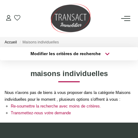
ACCUEIL
Accueil
Maisons individuelles
ACHETER
Modifier les critères de recherche
Type de transaction
Localisation
Acheter
Localisation
LOUER
maisons individuelles
Type de bien
Sélectionnez...
Surface min
ESTIMER
Nous n'avons pas de biens à vous proposer dans la catégorie Maisons
Plus de critères
Budget max
individuelles pour le moment , plusieurs options s'offrent à vous :
NOTRE AGENCE
Re-soumettre la recherche avec moins de critères.
Créer une alerte
Transmettez-nous votre demande
Qui Sommes-Nous
Nos Actualités