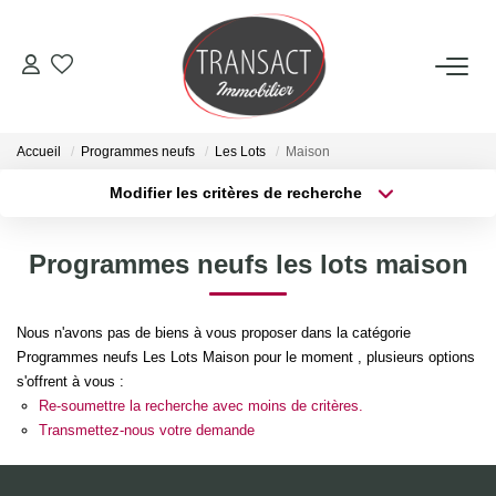
ACCUEIL
Accueil
Programmes neufs
Les Lots
Maison
ACHETER
Modifier les critères de recherche
Type de transaction
Localisation
Acheter
Localisation
LOUER
Programmes neufs les lots maison
Type de bien
Sélectionnez...
Surface min
ESTIMER
Nous n'avons pas de biens à vous proposer dans la catégorie
Plus de critères
Budget max
Programmes neufs Les Lots Maison pour le moment , plusieurs options
NOTRE AGENCE
s'offrent à vous :
Créer une alerte
Re-soumettre la recherche avec moins de critères.
Qui Sommes-Nous
Transmettez-nous votre demande
Nos Actualités