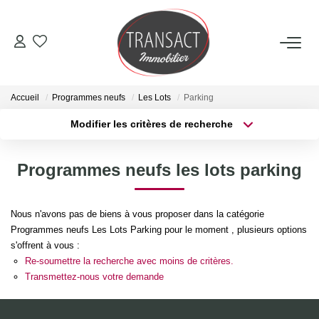
ACCUEIL
Accueil
Programmes neufs
Les Lots
Parking
ACHETER
Modifier les critères de recherche
Type de transaction
Localisation
Acheter
Localisation
LOUER
Programmes neufs les lots parking
Type de bien
Sélectionnez...
Surface min
ESTIMER
Nous n'avons pas de biens à vous proposer dans la catégorie
Plus de critères
Budget max
Programmes neufs Les Lots Parking pour le moment , plusieurs options
NOTRE AGENCE
s'offrent à vous :
Créer une alerte
Re-soumettre la recherche avec moins de critères.
Qui Sommes-Nous
Transmettez-nous votre demande
Nos Actualités