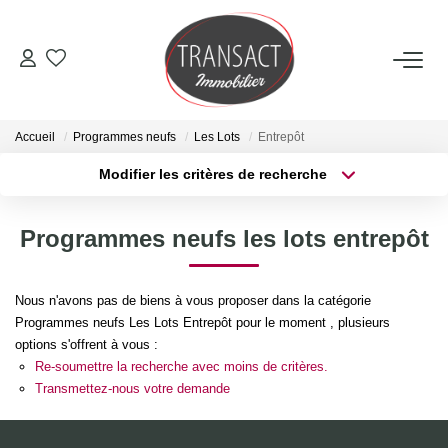
ACCUEIL
Accueil
Programmes neufs
Les Lots
Entrepôt
ACHETER
Modifier les critères de recherche
Type de transaction
Localisation
Acheter
Localisation
LOUER
Programmes neufs les lots entrepôt
Type de bien
Sélectionnez...
Surface min
ESTIMER
Nous n'avons pas de biens à vous proposer dans la catégorie
Plus de critères
Budget max
Programmes neufs Les Lots Entrepôt pour le moment , plusieurs
NOTRE AGENCE
options s'offrent à vous :
Créer une alerte
Re-soumettre la recherche avec moins de critères.
Qui Sommes-Nous
Transmettez-nous votre demande
Nos Actualités