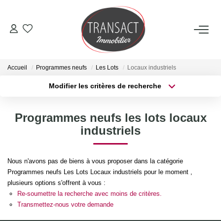
ACCUEIL
Accueil
Programmes neufs
Les Lots
Locaux industriels
ACHETER
Modifier les critères de recherche
Type de transaction
Localisation
Acheter
Localisation
LOUER
Programmes neufs les lots locaux
Type de bien
Sélectionnez...
Surface min
industriels
ESTIMER
Plus de critères
Budget max
Nous n'avons pas de biens à vous proposer dans la catégorie
NOTRE AGENCE
Programmes neufs Les Lots Locaux industriels pour le moment ,
Créer une alerte
plusieurs options s'offrent à vous :
Qui Sommes-Nous
Re-soumettre la recherche avec moins de critères.
Transmettez-nous votre demande
Nos Actualités