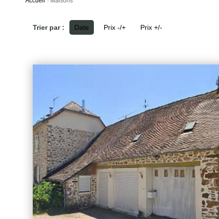
Accueil
Maisons
Trier par :
Date
Prix -/+
Prix +/-