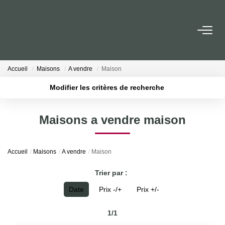
ACCUEIL
Accueil
Maisons
A vendre
Maison
ACHETER
Modifier les critères de recherche
Localisation
Type de transaction
Surface min
LOUER
Maisons a vendre maison
Type de bien
Plus de critères
Budget max
ESTIMER
Accueil
Maisons
A vendre
Maison
Créer une alerte
NOTRE AGENCE
Trier par :
Date
Prix -/+
Prix +/-
Qui Sommes-Nous
Nos Actualités
1/1