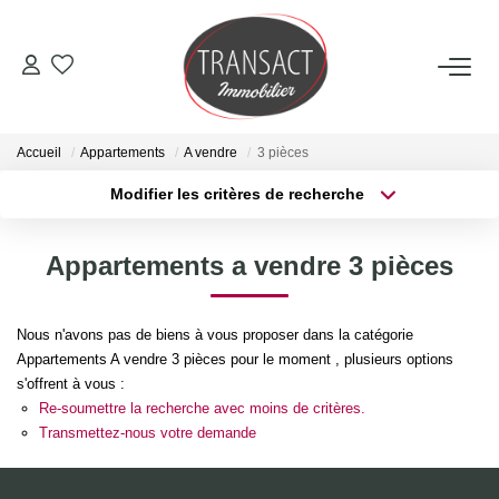
ACCUEIL
Accueil
Appartements
A vendre
3 pièces
ACHETER
Modifier les critères de recherche
Type de transaction
Localisation
Acheter
Localisation
LOUER
Appartements a vendre 3 pièces
Type de bien
Sélectionnez...
Surface min
ESTIMER
Nous n'avons pas de biens à vous proposer dans la catégorie
Plus de critères
Budget max
Appartements A vendre 3 pièces pour le moment , plusieurs options
NOTRE AGENCE
s'offrent à vous :
Créer une alerte
Re-soumettre la recherche avec moins de critères.
Qui Sommes-Nous
Transmettez-nous votre demande
Nos Actualités