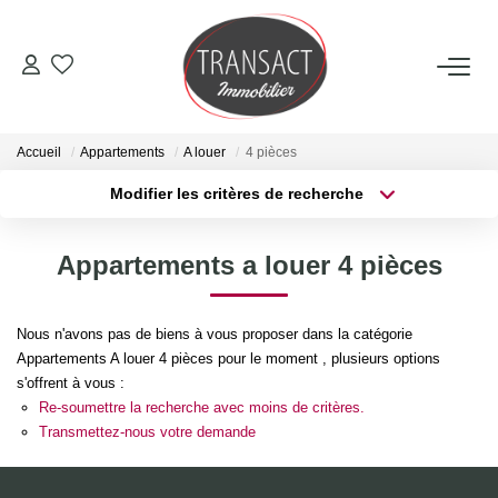
ACCUEIL
Accueil
Appartements
A louer
4 pièces
ACHETER
Modifier les critères de recherche
Type de transaction
Localisation
Acheter
Localisation
LOUER
Appartements a louer 4 pièces
Type de bien
Sélectionnez...
Surface min
ESTIMER
Nous n'avons pas de biens à vous proposer dans la catégorie
Plus de critères
Budget max
Appartements A louer 4 pièces pour le moment , plusieurs options
NOTRE AGENCE
s'offrent à vous :
Créer une alerte
Re-soumettre la recherche avec moins de critères.
Qui Sommes-Nous
Transmettez-nous votre demande
Nos Actualités