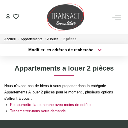
ACCUEIL
Accueil
Appartements
A louer
2 pièces
ACHETER
Modifier les critères de recherche
Type de transaction
Localisation
Acheter
Localisation
LOUER
Appartements a louer 2 pièces
Type de bien
Sélectionnez...
Surface min
ESTIMER
Nous n'avons pas de biens à vous proposer dans la catégorie
Plus de critères
Budget max
Appartements A louer 2 pièces pour le moment , plusieurs options
NOTRE AGENCE
s'offrent à vous :
Créer une alerte
Re-soumettre la recherche avec moins de critères.
Qui Sommes-Nous
Transmettez-nous votre demande
Nos Actualités