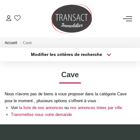
ACCUEIL
Accueil
Cave
ACHETER
Modifier les critères de recherche
Type de transaction
Localisation
Acheter
Localisation
LOUER
Cave
Type de bien
Sélectionnez...
Surface min
ESTIMER
Nous n'avons pas de biens à vous proposer dans la catégorie Cave
Plus de critères
Budget max
pour le moment , plusieurs options s'offrent à vous :
NOTRE AGENCE
Voir
la liste de nos annonces
ou
nos annonces triées par ville.
Créer une alerte
Transmettez-nous votre demande
Qui Sommes-Nous
Nos Actualités