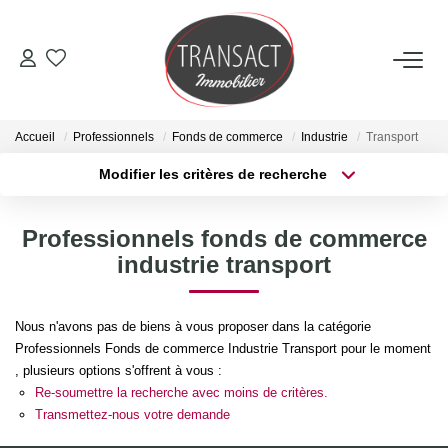
ACCUEIL
Accueil
Professionnels
Fonds de commerce
Industrie
Transport
ACHETER
Modifier les critères de recherche
Type de transaction
Localisation
Acheter
Localisation
LOUER
Professionnels fonds de commerce
Type de bien
Sélectionnez...
Surface min
industrie transport
ESTIMER
Plus de critères
Budget max
Nous n'avons pas de biens à vous proposer dans la catégorie
NOTRE AGENCE
Professionnels Fonds de commerce Industrie Transport pour le moment
Créer une alerte
, plusieurs options s'offrent à vous :
Qui Sommes-Nous
Re-soumettre la recherche avec moins de critères.
Transmettez-nous votre demande
Nos Actualités