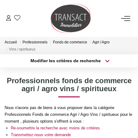
ACCUEIL
Accueil
Professionnels
Fonds de commerce
Agri / Agro
ACHETER
Vins / spiritueux
Modifier les critères de recherche
Type de transaction
Localisation
LOUER
Acheter
Localisation
Professionnels fonds de commerce
Type de bien
ESTIMER
Sélectionnez...
Surface min
agri / agro vins / spiritueux
Plus de critères
Budget max
NOTRE AGENCE
Nous n'avons pas de biens à vous proposer dans la catégorie
Professionnels Fonds de commerce Agri / Agro Vins / spiritueux pour le
Créer une alerte
Qui Sommes-Nous
moment , plusieurs options s'offrent à vous :
Re-soumettre la recherche avec moins de critères.
Nos Actualités
Transmettez-nous votre demande