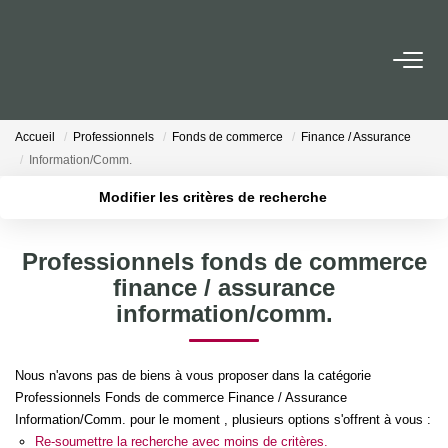
ACCUEIL
Accueil
Professionnels
Fonds de commerce
Finance / Assurance
ACHETER
Information/Comm.
Modifier les critères de recherche
LOUER
Localisation
Type de transaction
Surface min
Professionnels fonds de commerce
Type de bien
ESTIMER
finance / assurance
Plus de critères
Budget max
information/comm.
NOTRE AGENCE
Créer une alerte
Nous n'avons pas de biens à vous proposer dans la catégorie
Qui Sommes-Nous
Professionnels Fonds de commerce Finance / Assurance
Nos Actualités
Information/Comm. pour le moment , plusieurs options s'offrent à vous :
Re-soumettre la recherche avec moins de critères.