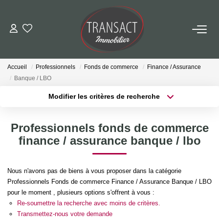
ACCUEIL
Accueil
Professionnels
Fonds de commerce
Finance / Assurance
ACHETER
Banque / LBO
Modifier les critères de recherche
LOUER
Localisation
Type de transaction
Surface min
Professionnels fonds de commerce
Type de bien
ESTIMER
finance / assurance banque / lbo
Plus de critères
Budget max
NOTRE AGENCE
Créer une alerte
Nous n'avons pas de biens à vous proposer dans la catégorie
Professionnels Fonds de commerce Finance / Assurance Banque / LBO
Qui Sommes-Nous
pour le moment , plusieurs options s'offrent à vous :
Nos Actualités
Re-soumettre la recherche avec moins de critères.
Transmettez-nous votre demande