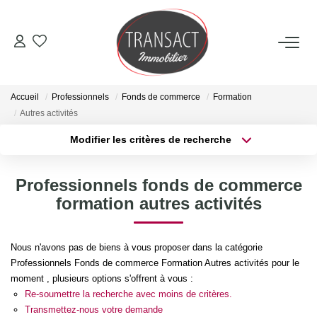
ACCUEIL
Accueil
Professionnels
Fonds de commerce
Formation
ACHETER
Autres activités
Modifier les critères de recherche
Type de transaction
Localisation
LOUER
Acheter
Localisation
Professionnels fonds de commerce
Type de bien
ESTIMER
Sélectionnez...
Surface min
formation autres activités
Plus de critères
Budget max
NOTRE AGENCE
Nous n'avons pas de biens à vous proposer dans la catégorie
Professionnels Fonds de commerce Formation Autres activités pour le
Créer une alerte
Qui Sommes-Nous
moment , plusieurs options s'offrent à vous :
Re-soumettre la recherche avec moins de critères.
Nos Actualités
Transmettez-nous votre demande