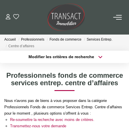
ACCUEIL
Accueil
Professionnels
Fonds de commerce
Services Entrep.
ACHETER
Centre d’affaires
Modifier les critères de recherche
LOUER
Localisation
Type de transaction
Surface min
Professionnels fonds de commerce
Type de bien
ESTIMER
services entrep. centre d’affaires
Plus de critères
Budget max
NOTRE AGENCE
Créer une alerte
Nous n'avons pas de biens à vous proposer dans la catégorie
Professionnels Fonds de commerce Services Entrep. Centre d’affaires
Qui Sommes-Nous
pour le moment , plusieurs options s'offrent à vous :
Nos Actualités
Re-soumettre la recherche avec moins de critères.
Transmettez-nous votre demande