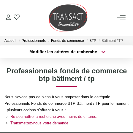
ACCUEIL
Accueil
Professionnels
Fonds de commerce
BTP
Bâtiment / TP
ACHETER
Modifier les critères de recherche
Type de transaction
Localisation
Acheter
Localisation
LOUER
Professionnels fonds de commerce
Type de bien
Sélectionnez...
Surface min
btp bâtiment / tp
ESTIMER
Plus de critères
Budget max
Nous n'avons pas de biens à vous proposer dans la catégorie
NOTRE AGENCE
Professionnels Fonds de commerce BTP Bâtiment / TP pour le moment
Créer une alerte
, plusieurs options s'offrent à vous :
Qui Sommes-Nous
Re-soumettre la recherche avec moins de critères.
Transmettez-nous votre demande
Nos Actualités