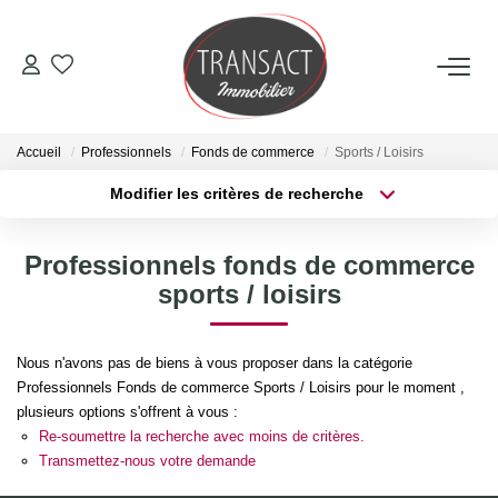
ACCUEIL
Accueil
Professionnels
Fonds de commerce
Sports / Loisirs
ACHETER
Modifier les critères de recherche
Type de transaction
Localisation
Acheter
Localisation
LOUER
Professionnels fonds de commerce
Type de bien
Sélectionnez...
Surface min
sports / loisirs
ESTIMER
Plus de critères
Budget max
Nous n'avons pas de biens à vous proposer dans la catégorie
NOTRE AGENCE
Professionnels Fonds de commerce Sports / Loisirs pour le moment ,
Créer une alerte
plusieurs options s'offrent à vous :
Qui Sommes-Nous
Re-soumettre la recherche avec moins de critères.
Transmettez-nous votre demande
Nos Actualités