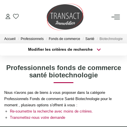
ACCUEIL
Accueil
Professionnels
Fonds de commerce
Santé
Biotechnologie
ACHETER
Modifier les critères de recherche
Type de transaction
Localisation
Acheter
Localisation
LOUER
Professionnels fonds de commerce
Type de bien
Sélectionnez...
Surface min
santé biotechnologie
ESTIMER
Plus de critères
Budget max
Nous n'avons pas de biens à vous proposer dans la catégorie
NOTRE AGENCE
Professionnels Fonds de commerce Santé Biotechnologie pour le
Créer une alerte
moment , plusieurs options s'offrent à vous :
Qui Sommes-Nous
Re-soumettre la recherche avec moins de critères.
Transmettez-nous votre demande
Nos Actualités