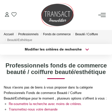
ACCUEIL
Accueil
Professionnels
Fonds de commerce
Beauté / Coiffure
ACHETER
Beauté/Esthétique
Modifier les critères de recherche
Type de transaction
Localisation
LOUER
Acheter
Localisation
Professionnels fonds de commerce
Type de bien
ESTIMER
Sélectionnez...
Surface min
beauté / coiffure beauté/esthétique
Plus de critères
Budget max
NOTRE AGENCE
Nous n'avons pas de biens à vous proposer dans la catégorie
Professionnels Fonds de commerce Beauté / Coiffure
Créer une alerte
Qui Sommes-Nous
Beauté/Esthétique pour le moment , plusieurs options s'offrent à vous :
Re-soumettre la recherche avec moins de critères.
Nos Actualités
Transmettez-nous votre demande