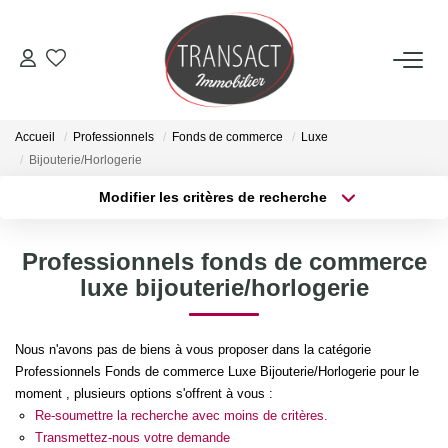
ACCUEIL
Accueil
Professionnels
Fonds de commerce
Luxe
ACHETER
Bijouterie/Horlogerie
Modifier les critères de recherche
Type de transaction
Localisation
LOUER
Acheter
Localisation
Professionnels fonds de commerce
Type de bien
ESTIMER
Sélectionnez...
Surface min
luxe bijouterie/horlogerie
Plus de critères
Budget max
NOTRE AGENCE
Nous n'avons pas de biens à vous proposer dans la catégorie
Professionnels Fonds de commerce Luxe Bijouterie/Horlogerie pour le
Créer une alerte
Qui Sommes-Nous
moment , plusieurs options s'offrent à vous :
Re-soumettre la recherche avec moins de critères.
Nos Actualités
Transmettez-nous votre demande