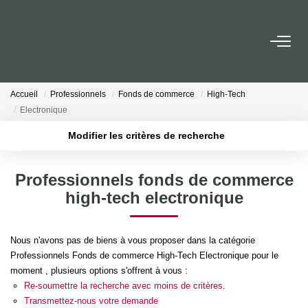
ACCUEIL
Accueil
Professionnels
Fonds de commerce
High-Tech
ACHETER
Electronique
Modifier les critères de recherche
LOUER
Localisation
Type de transaction
Professionnels fonds de commerce
Type de bien
ESTIMER
Surface min
high-tech electronique
Plus de critères
Budget max
NOTRE AGENCE
Nous n'avons pas de biens à vous proposer dans la catégorie
Professionnels Fonds de commerce High-Tech Electronique pour le
Créer une alerte
Qui Sommes-Nous
moment , plusieurs options s'offrent à vous :
Nos Actualités
Re-soumettre la recherche avec moins de critères.
Transmettez-nous votre demande