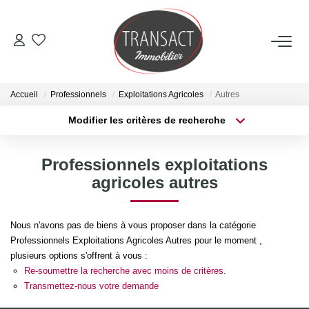
ACCUEIL
Accueil
Professionnels
Exploitations Agricoles
Autres
ACHETER
Modifier les critères de recherche
Type de transaction
Localisation
Acheter
Localisation
LOUER
Professionnels exploitations
Type de bien
Sélectionnez...
Surface min
agricoles autres
ESTIMER
Plus de critères
Budget max
Nous n'avons pas de biens à vous proposer dans la catégorie
NOTRE AGENCE
Professionnels Exploitations Agricoles Autres pour le moment ,
Créer une alerte
plusieurs options s'offrent à vous :
Qui Sommes-Nous
Re-soumettre la recherche avec moins de critères.
Transmettez-nous votre demande
Nos Actualités