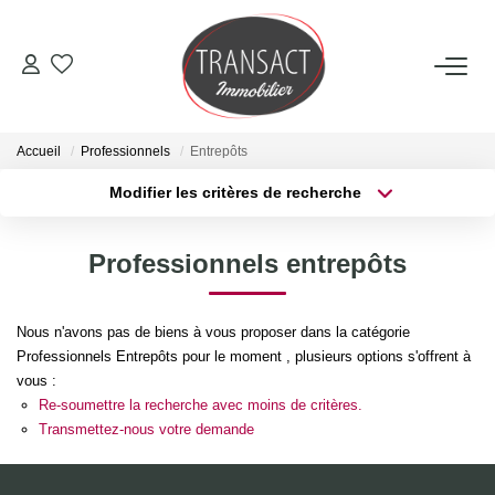
ACCUEIL
Accueil
Professionnels
Entrepôts
ACHETER
Modifier les critères de recherche
Type de transaction
Localisation
Acheter
Localisation
LOUER
Professionnels entrepôts
Type de bien
Sélectionnez...
Surface min
ESTIMER
Nous n'avons pas de biens à vous proposer dans la catégorie
Plus de critères
Budget max
Professionnels Entrepôts pour le moment , plusieurs options s'offrent à
NOTRE AGENCE
vous :
Créer une alerte
Re-soumettre la recherche avec moins de critères.
Qui Sommes-Nous
Transmettez-nous votre demande
Nos Actualités