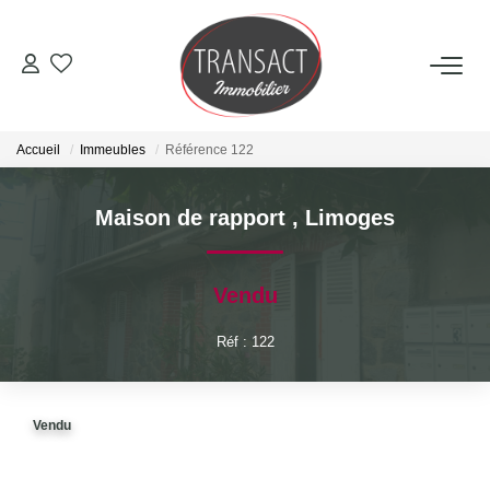
ACCUEIL
Accueil
Immeubles
Référence 122
ACHETER
Maison de rapport
,
Limoges
LOUER
Vendu
ESTIMER
Réf : 122
NOTRE AGENCE
Qui Sommes-Nous
Vendu
Nos Actualités