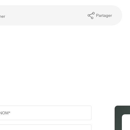
Partager
mer
NOM*