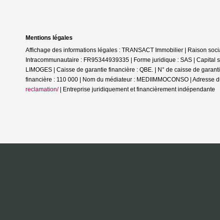
Mentions légales
Affichage des informations légales : TRANSACT Immobilier | Raison s
Intracommunautaire : FR95344939335 | Forme juridique : SAS | Capital s
LIMOGES | Caisse de garantie financière : QBE. | N° de caisse de g
financière : 110 000 | Nom du médiateur : MEDIIMMOCONSO | Adresse d
reclamation/
|
Entreprise juridiquement et financièrement indépendante