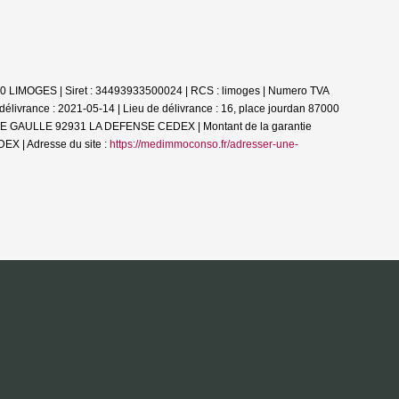
00 LIMOGES | Siret : 34493933500024 | RCS : limoges | Numero TVA
livrance : 2021-05-14 | Lieu de délivrance : 16, place jourdan 87000
AL DE GAULLE 92931 LA DEFENSE CEDEX | Montant de la garantie
X | Adresse du site :
https://medimmoconso.fr/adresser-une-