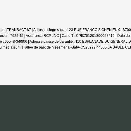
ociale : TRANSACT 87 | Adresse siège social : 23 RUE FRANCOIS CHENIEUX - 870
ocial : 7622.45 | Assurance RCP : NC |
Carte T : CPI8701201800028416 | Date de dé
arantie : 65548-3/9806 | Adresse caisse de garantie : 110 ESPLANADE DU GENER
u médiateur : 1, allée de parc de Mesemena -BâtA-CS25222 44505 LA BAULE CEDE