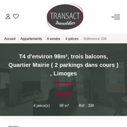
ACCUEIL
Accueil
Appartements
A vendre
4 pièces
Référence 338
ACHETER
T4 d'environ 98m², trois balcons,
LOUER
Quartier Mairie ( 2 parkings dans cours )
,
Limoges
ESTIMER
Vendu
NOTRE AGENCE
4
pièce(s)
•
98
m²
•
Réf : 338
Qui Sommes-Nous
Nos Actualités