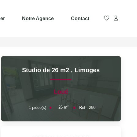
er
Notre Agence
Contact
Studio de 26 m2
,
Limoges
Loué
26
m²
1
pièce(s)
Réf :
290