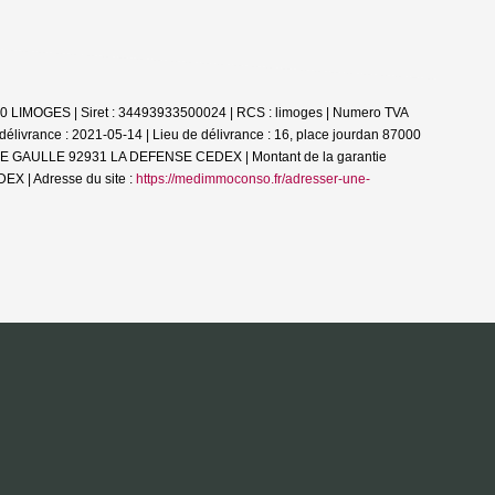
00 LIMOGES | Siret : 34493933500024 | RCS : limoges | Numero TVA
livrance : 2021-05-14 | Lieu de délivrance : 16, place jourdan 87000
AL DE GAULLE 92931 LA DEFENSE CEDEX | Montant de la garantie
X | Adresse du site :
https://medimmoconso.fr/adresser-une-