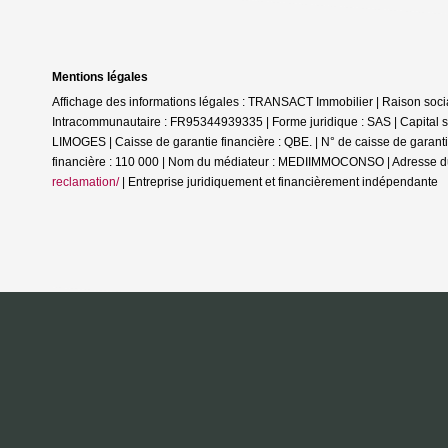
Mentions légales
Affichage des informations légales : TRANSACT Immobilier | Raison s
Intracommunautaire : FR95344939335 | Forme juridique : SAS | Capital s
LIMOGES | Caisse de garantie financière : QBE. | N° de caisse de g
financière : 110 000 | Nom du médiateur : MEDIIMMOCONSO | Adresse d
reclamation/
|
Entreprise juridiquement et financièrement indépendante