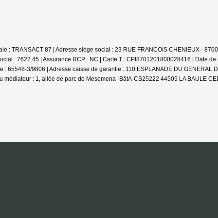
ociale : TRANSACT 87 | Adresse siège social : 23 RUE FRANCOIS CHENIEUX - 870
ocial : 7622.45 | Assurance RCP : NC |
Carte T : CPI8701201800028416 | Date de dé
arantie : 65548-3/9806 | Adresse caisse de garantie : 110 ESPLANADE DU GENER
u médiateur : 1, allée de parc de Mesemena -BâtA-CS25222 44505 LA BAULE CEDE