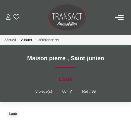
ACCUEIL
Accueil
A louer
Référence 99
ACHETER
Maison pierre
,
Saint junien
LOUER
Loué
ESTIMER
3
pièce(s)
•
80
m²
•
Réf : 99
NOTRE AGENCE
Qui Sommes-Nous
Loué
Nos Actualités