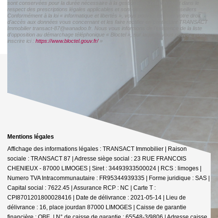
sont conservées pour la durée nécessaire à la gestion de la relation client dans le
respect des prescriptions légales applicables et sont destinées à nos conseillers
Conformément à la loi « informatique et libertés », vous pouvez exercer votre droit
d'accès aux données vous concernant et les faire rectifier en contactant TRANSACT
Immobilier transact-87@wanadoo.fr. Nous vous informons de l'existence de la liste
d'opposition au démarchage téléphonique « Bloctel », sur laquelle vous pouvez vous
inscrire ici :
https://www.bloctel.gouv.fr/
»
Mentions légales
Affichage des informations légales : TRANSACT Immobilier | Raison
sociale : TRANSACT 87 | Adresse siège social : 23 RUE FRANCOIS
CHENIEUX - 87000 LIMOGES | Siret : 34493933500024 | RCS : limoges |
Numero TVA Intracommunautaire : FR95344939335 | Forme juridique : SAS |
Capital social : 7622.45 | Assurance RCP : NC |
Carte T :
CPI8701201800028416 | Date de délivrance : 2021-05-14 | Lieu de
délivrance : 16, place jourdan 87000 LIMOGES | Caisse de garantie
financière : QBE. | N° de caisse de garantie : 65548-3/9806 | Adresse caisse