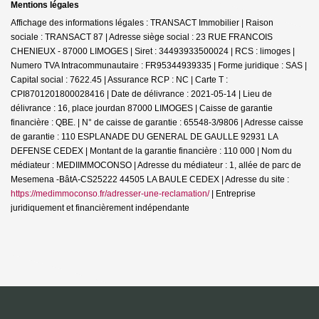
Mentions légales
Affichage des informations légales : TRANSACT Immobilier | Raison
sociale : TRANSACT 87 | Adresse siège social : 23 RUE FRANCOIS
CHENIEUX - 87000 LIMOGES | Siret : 34493933500024 | RCS : limoges |
Numero TVA Intracommunautaire : FR95344939335 | Forme juridique : SAS |
Capital social : 7622.45 | Assurance RCP : NC |
Carte T :
CPI8701201800028416 | Date de délivrance : 2021-05-14 | Lieu de
délivrance : 16, place jourdan 87000 LIMOGES | Caisse de garantie
financière : QBE. | N° de caisse de garantie : 65548-3/9806 | Adresse caisse
de garantie : 110 ESPLANADE DU GENERAL DE GAULLE 92931 LA
DEFENSE CEDEX | Montant de la garantie financière : 110 000 | Nom du
médiateur : MEDIIMMOCONSO | Adresse du médiateur : 1, allée de parc de
Mesemena -BâtA-CS25222 44505 LA BAULE CEDEX | Adresse du site :
https://medimmoconso.fr/adresser-une-reclamation/
|
Entreprise
juridiquement et financièrement indépendante