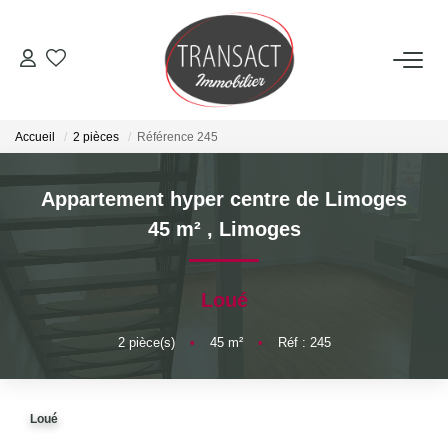
ACCUEIL
Accueil
2 pièces
Référence 245
ACHETER
Appartement hyper centre de Limoges
LOUER
45 m²
,
Limoges
ESTIMER
Loué
NOTRE AGENCE
2
pièce(s)
•
45
m²
•
Réf : 245
Qui Sommes-Nous
Loué
Nos Actualités