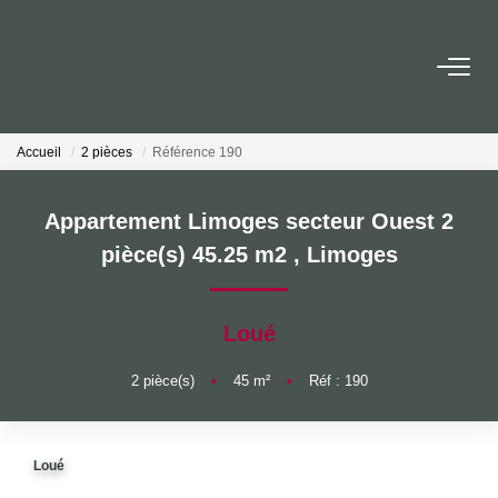
ACCUEIL
Accueil
2 pièces
Référence 190
ACHETER
Appartement Limoges secteur Ouest 2
LOUER
pièce(s) 45.25 m2
,
Limoges
ESTIMER
Loué
NOTRE AGENCE
2
pièce(s)
•
45
m²
•
Réf : 190
Qui Sommes-Nous
Nos Actualités
Loué