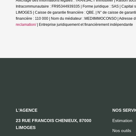
Affichage des informations légales : TRANSACT Immobilier | Raison s
Intracommunautaire : FR95344939335 | Forme juridique : SAS | Capital s
LIMOGES | Caisse de garantie financière : QBE. | N° de caisse de g
financière : 110 000 | Nom du médiateur : MEDIIMMOCONSO | Adresse d
reclamation/
|
Entreprise juridiquement et financièrement indépendante
L'AGENCE
NOS SERVI
23 RUE FRANCOIS CHENIEUX, 87000
Estimation
LIMOGES
Nos outils