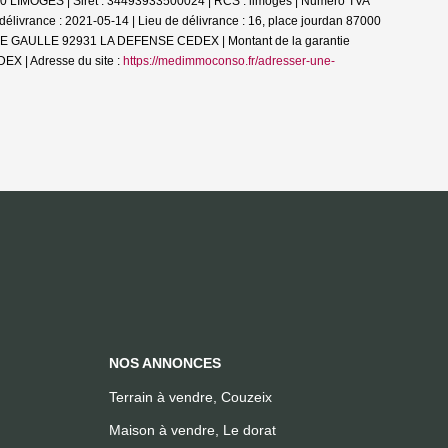
00 LIMOGES | Siret : 34493933500024 | RCS : limoges | Numero TVA
livrance : 2021-05-14 | Lieu de délivrance : 16, place jourdan 87000
AL DE GAULLE 92931 LA DEFENSE CEDEX | Montant de la garantie
X | Adresse du site :
https://medimmoconso.fr/adresser-une-
NOS ANNONCES
Terrain à vendre, Couzeix
Maison à vendre, Le dorat