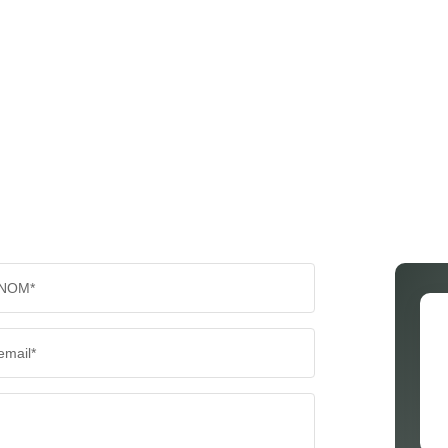
NOM*
email*