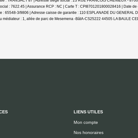
ociale : TRANSACT 87 | Adresse siège social : 23 RUE FRANCOIS CHENIEUX - 870
ocial : 7622.45 | Assurance RCP : NC |
Carte T : CPI8701201800028416 | Date de dé
arantie : 65548-3/9806 | Adresse caisse de garantie : 110 ESPLANADE DU GENER
u médiateur : 1, allée de parc de Mesemena -BâtA-CS25222 44505 LA BAULE CEDE
CES
LIENS UTILES
Mon compte
Nos honoraires