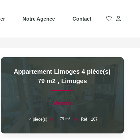
er
Notre Agence
Contact
Appartement Limoges 4 pièce(s)
79 m2
,
Limoges
Vendu
79
m²
4
pièce(s)
Réf :
187