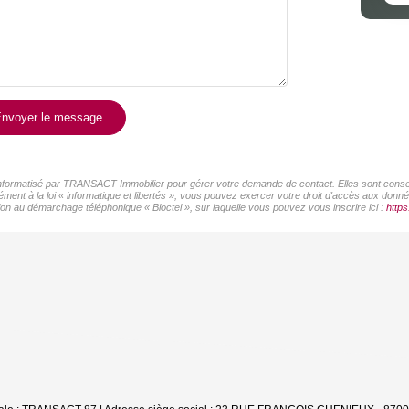
nvoyer le message
r informatisé par TRANSACT Immobilier pour gérer votre demande de contact. Elles sont conserv
ément à la loi « informatique et libertés », vous pouvez exercer votre droit d'accès aux don
on au démarchage téléphonique « Bloctel », sur laquelle vous pouvez vous inscrire ici :
https