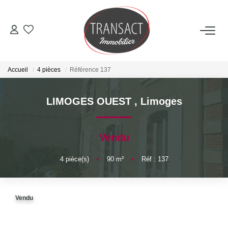
ACCUEIL
Accueil
4 pièces
Référence 137
ACHETER
LIMOGES OUEST
,
Limoges
LOUER
Vendu
ESTIMER
4
pièce(s)
•
90
m²
•
Réf : 137
NOTRE AGENCE
Qui Sommes-Nous
Vendu
Nos Actualités