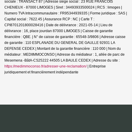
sociale : TRANSACT 87 | Adresse siège social : 23 RUE FRANCOIS
CHENIEUX - 87000 LIMOGES | Siret : 34493933500024 | RCS : limoges |
Numero TVA Intracommunautaire : FR95344939335 | Forme juridique : SAS |
Capital social : 7622.45 | Assurance RCP : NC |
Carte T :
CPI8701201800028416 | Date de délivrance : 2021-05-14 | Lieu de
délivrance : 16, place jourdan 87000 LIMOGES | Caisse de garantie
financière : QBE. | N° de caisse de garantie : 65548-3/9806 | Adresse caisse
de garantie : 110 ESPLANADE DU GENERAL DE GAULLE 92931 LA
DEFENSE CEDEX | Montant de la garantie financière : 110 000 | Nom du
médiateur : MEDIIMMOCONSO | Adresse du médiateur : 1, allée de parc de
Mesemena -BâtA-CS25222 44505 LA BAULE CEDEX | Adresse du site :
https://medimmoconso.fr/adresser-une-reclamation/
|
Entreprise
juridiquement et financièrement indépendante