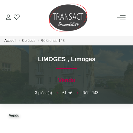
ACCUEIL
Accueil
3 pièces
Référence 143
ACHETER
LIMOGES
,
Limoges
LOUER
Vendu
ESTIMER
3
pièce(s)
•
61
m²
•
Réf : 143
NOTRE AGENCE
Qui Sommes-Nous
Vendu
Nos Actualités