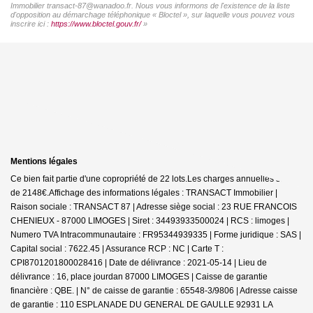
Immobilier transact-87@wanadoo.fr. Nous vous informons de l'existence de la liste
d'opposition au démarchage téléphonique « Bloctel », sur laquelle vous pouvez vous
inscrire ici :
https://www.bloctel.gouv.fr/
»
Mentions légales
Ce bien fait partie d'une copropriété de 22 lots.Les charges annuelles sont
de 2148€.
Affichage des informations légales : TRANSACT Immobilier |
Raison sociale : TRANSACT 87 | Adresse siège social : 23 RUE FRANCOIS
CHENIEUX - 87000 LIMOGES | Siret : 34493933500024 | RCS : limoges |
Numero TVA Intracommunautaire : FR95344939335 | Forme juridique : SAS |
Capital social : 7622.45 | Assurance RCP : NC |
Carte T :
CPI8701201800028416 | Date de délivrance : 2021-05-14 | Lieu de
délivrance : 16, place jourdan 87000 LIMOGES | Caisse de garantie
financière : QBE. | N° de caisse de garantie : 65548-3/9806 | Adresse caisse
de garantie : 110 ESPLANADE DU GENERAL DE GAULLE 92931 LA