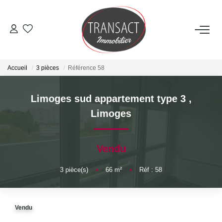
ACCUEIL
Accueil
3 pièces
Référence 58
ACHETER
Limoges sud appartement type 3
,
LOUER
Limoges
ESTIMER
Vendu
NOTRE AGENCE
3
pièce(s)
•
66
m²
•
Réf : 58
Qui Sommes-Nous
Vendu
Nos Actualités