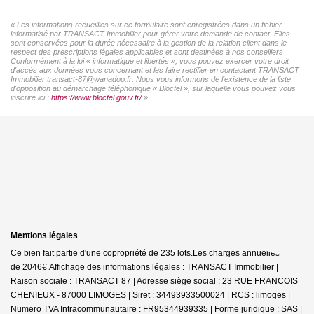
« Les informations recueillies sur ce formulaire sont enregistrées dans un fichier
informatisé par TRANSACT Immobilier pour gérer votre demande de contact. Elles
sont conservées pour la durée nécessaire à la gestion de la relation client dans le
respect des prescriptions légales applicables et sont destinées à nos conseillers
Conformément à la loi « informatique et libertés », vous pouvez exercer votre droit
d'accès aux données vous concernant et les faire rectifier en contactant TRANSACT
Immobilier transact-87@wanadoo.fr. Nous vous informons de l'existence de la liste
d'opposition au démarchage téléphonique « Bloctel », sur laquelle vous pouvez vous
inscrire ici :
https://www.bloctel.gouv.fr/
»
Mentions légales
Ce bien fait partie d'une copropriété de 235 lots.Les charges annuelles sont
de 2046€.
Affichage des informations légales : TRANSACT Immobilier |
Raison sociale : TRANSACT 87 | Adresse siège social : 23 RUE FRANCOIS
CHENIEUX - 87000 LIMOGES | Siret : 34493933500024 | RCS : limoges |
Numero TVA Intracommunautaire : FR95344939335 | Forme juridique : SAS |