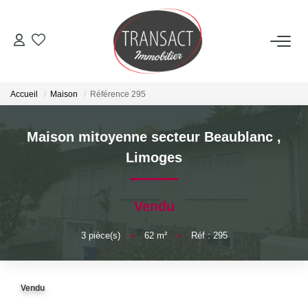
ACCUEIL
Accueil
Maison
Référence 295
ACHETER
Maison mitoyenne secteur Beaublanc
,
LOUER
Limoges
ESTIMER
Vendu
NOTRE AGENCE
3
pièce(s)
•
62
m²
•
Réf : 295
Qui Sommes-Nous
Vendu
Nos Actualités