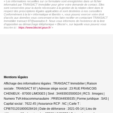
« Les informations recueillies sur ce formulaire sont enregistrées dans un fichier
informatisé par TRANSACT Immobilier pour gérer votre demande de contact. Elles
sont conservées pour la durée nécessaire à la gestion de la relation client dans le
respect des prescriptions légales applicables et sont destinées à nos conseillers
Conformément à la loi « informatique et libertés », vous pouvez exercer votre droit
d'accès aux données vous concernant et les faire rectifier en contactant TRANSACT
Immobilier transact-87@wanadoo.fr. Nous vous informons de l'existence de la liste
d'opposition au démarchage téléphonique « Bloctel », sur laquelle vous pouvez vous
inscrire ici :
https://www.bloctel.gouv.fr/
»
Mentions légales
Affichage des informations légales : TRANSACT Immobilier | Raison
sociale : TRANSACT 87 | Adresse siège social : 23 RUE FRANCOIS
CHENIEUX - 87000 LIMOGES | Siret : 34493933500024 | RCS : limoges |
Numero TVA Intracommunautaire : FR95344939335 | Forme juridique : SAS |
Capital social : 7622.45 | Assurance RCP : NC |
Carte T :
CPI8701201800028416 | Date de délivrance : 2021-05-14 | Lieu de