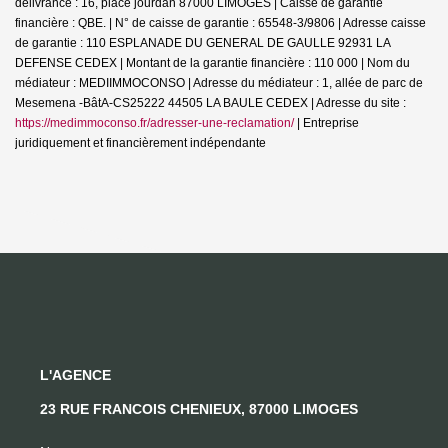
délivrance : 16, place jourdan 87000 LIMOGES | Caisse de garantie
financière : QBE. | N° de caisse de garantie : 65548-3/9806 | Adresse caisse
de garantie : 110 ESPLANADE DU GENERAL DE GAULLE 92931 LA
DEFENSE CEDEX | Montant de la garantie financière : 110 000 | Nom du
médiateur : MEDIIMMOCONSO | Adresse du médiateur : 1, allée de parc de
Mesemena -BâtA-CS25222 44505 LA BAULE CEDEX | Adresse du site :
https://medimmoconso.fr/adresser-une-reclamation/
|
Entreprise
juridiquement et financièrement indépendante
L'AGENCE
23 RUE FRANCOIS CHENIEUX, 87000 LIMOGES