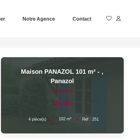
er
Notre Agence
Contact
Maison PANAZOL 101 m² -
,
Panazol
Vendu
102
m²
4
pièce(s)
Réf :
251