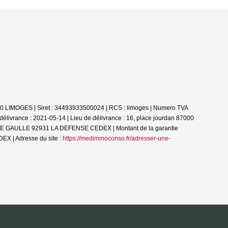
00 LIMOGES | Siret : 34493933500024 | RCS : limoges | Numero TVA
livrance : 2021-05-14 | Lieu de délivrance : 16, place jourdan 87000
AL DE GAULLE 92931 LA DEFENSE CEDEX | Montant de la garantie
X | Adresse du site :
https://medimmoconso.fr/adresser-une-