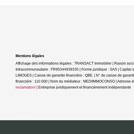
Mentions légales
Affichage des informations légales : TRANSACT Immobilier | Raison s
Intracommunautaire : FR95344939335 | Forme juridique : SAS | Capital s
LIMOGES | Caisse de garantie financière : QBE. | N° de caisse de g
financière : 110 000 | Nom du médiateur : MEDIIMMOCONSO | Adresse d
reclamation/
|
Entreprise juridiquement et financièrement indépendante