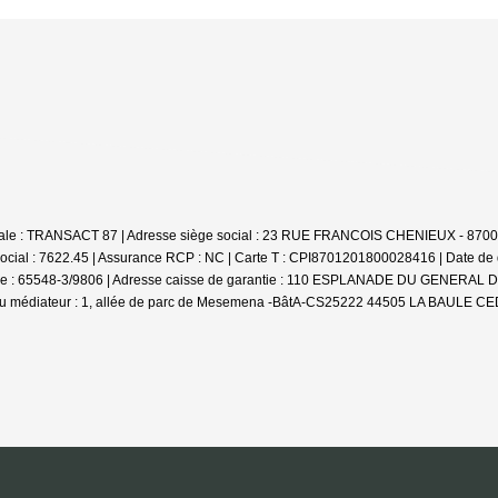
ociale : TRANSACT 87 | Adresse siège social : 23 RUE FRANCOIS CHENIEUX - 870
ocial : 7622.45 | Assurance RCP : NC |
Carte T : CPI8701201800028416 | Date de dé
arantie : 65548-3/9806 | Adresse caisse de garantie : 110 ESPLANADE DU GENER
u médiateur : 1, allée de parc de Mesemena -BâtA-CS25222 44505 LA BAULE CEDE