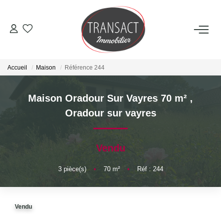
ACCUEIL
Accueil
Maison
Référence 244
ACHETER
Maison Oradour Sur Vayres 70 m²
,
LOUER
Oradour sur vayres
ESTIMER
Vendu
NOTRE AGENCE
3
pièce(s)
•
70
m²
•
Réf : 244
Qui Sommes-Nous
Vendu
Nos Actualités