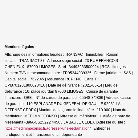
Mentions légales
Affichage des informations légales : TRANSACT Immobilier | Raison
sociale : TRANSACT 87 | Adresse siège social : 23 RUE FRANCOIS
CHENIEUX - 87000 LIMOGES | Siret : 34493933500024 | RCS : limoges |
Numero TVA Intracommunautaire : FR95344939335 | Forme juridique : SAS |
Capital social : 7622.45 | Assurance RCP : NC |
Carte T :
CPI8701201800028416 | Date de délivrance : 2021-05-14 | Lieu de
délivrance : 16, place jourdan 87000 LIMOGES | Caisse de garantie
financière : QBE. | N° de caisse de garantie : 65548-3/9806 | Adresse caisse
de garantie : 110 ESPLANADE DU GENERAL DE GAULLE 92931 LA
DEFENSE CEDEX | Montant de la garantie financière : 110 000 | Nom du
médiateur : MEDIIMMOCONSO | Adresse du médiateur : 1, allée de parc de
Mesemena -BâtA-CS25222 44505 LA BAULE CEDEX | Adresse du site :
https://medimmoconso.fr/adresser-une-reclamation/
|
Entreprise
juridiquement et financièrement indépendante